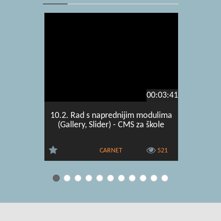
00:03:41
10.2. Rad s naprednijim modulima
11.1. Izra
(Gallery, Slider) - CMS za škole
CARNET
521