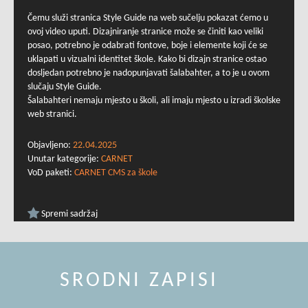
Čemu služi stranica Style Guide na web sučelju pokazat ćemo u
ovoj video uputi. Dizajniranje stranice može se činiti kao veliki
posao, potrebno je odabrati fontove, boje i elemente koji će se
uklapati u vizualni identitet škole. Kako bi dizajn stranice ostao
dosljedan potrebno je nadopunjavati šalabahter, a to je u ovom
slučaju Style Guide.
Šalabahteri nemaju mjesto u školi, ali imaju mjesto u izradi školske
web stranici.
Objavljeno:
22.04.2025
Unutar kategorije:
CARNET
VoD paketi:
CARNET CMS za škole
Spremi sadržaj
SRODNI ZAPISI