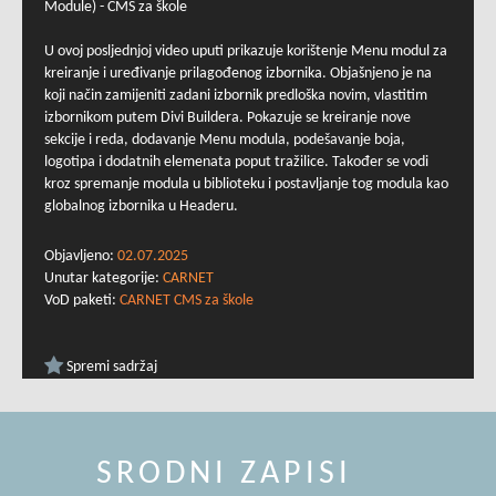
Module) - CMS za škole
U ovoj posljednjoj video uputi prikazuje korištenje Menu modul za
kreiranje i uređivanje prilagođenog izbornika. Objašnjeno je na
koji način zamijeniti zadani izbornik predloška novim, vlastitim
izbornikom putem Divi Buildera. Pokazuje se kreiranje nove
sekcije i reda, dodavanje Menu modula, podešavanje boja,
logotipa i dodatnih elemenata poput tražilice. Također se vodi
kroz spremanje modula u biblioteku i postavljanje tog modula kao
globalnog izbornika u Headeru.
Objavljeno:
02.07.2025
Unutar kategorije:
CARNET
VoD paketi:
CARNET CMS za škole
Spremi sadržaj
SRODNI ZAPISI