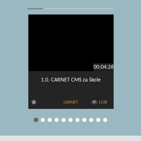
00:04:26
1.0. CARNET CMS za škole
6.2. Dod
CA
CARNET
1138