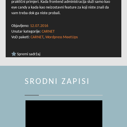
praktični primjeri. Kada frontend administracija služi samo kao
eye candy a kada kao neizostavni feature za koji niste znali da
vam treba dok ga niste probali.
Objavljeno:
12.07.2016
Unutar kategorije:
CARNET
VoD paketi:
CARNET
,
Wordpress MeetUps
Spremi sadržaj
SRODNI ZAPISI