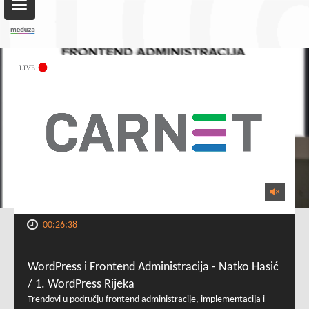
Toggle
navigation
00:26:38
WordPress i Frontend Administracija - Natko Hasić
/ 1. WordPress Rijeka
Trendovi u području frontend administracije, implementacija i