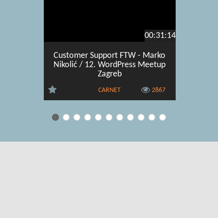
00:31:14
Customer Support FTW - Marko
WordPres
Nikolić / 12. WordPress Meetup
- Marko
Zagreb
CARNET
2867
Uvjeti korištenja
|
O usluzi
|
Kontakt
|
Pomoć i podrška za
administratore
|
Pomoć i podrška za korisnike
|
Izjava o digitalnoj