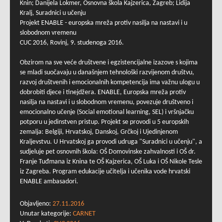
Knin; Danijela Lokmer, Osnovna škola Kajzerica, Zagreb; Lidija
Kralj, Suradnici u učenju
Projekt ENABLE - europska mreža protiv nasilja na nastavi i u
slobodnom vremenu
CUC 2016, Rovinj, 9. studenoga 2016.
Obzirom na sve veće društvene i egzistencijalne izazove s kojima
se mladi suočavaju u današnjem tehnološki razvijenom društvu,
razvoj društvenih i emocionalnih kompetencija ima važnu ulogu u
dobrobiti djece i tinejdžera. ENABLE, Europska mreža protiv
nasilja na nastavi i u slobodnom vremenu, povezuje društveno i
emocionalno učenje (Social emotional learning, SEL) i vršnjačku
potporu u jedinstven pristup. Projekt se provodi u 5 europskih
zemalja: Belgiji, Hrvatskoj, Danskoj, Grčkoj i Ujedinjenom
Kraljevstvu. U Hrvatskoj ga provodi udruga "Suradnici u učenju", a
sudjeluje pet osnovnih škola: OŠ Domovinske zahvalnosti i OŠ dr.
Franje Tuđmana iz Knina te OŠ Kajzerica, OŠ Luka i OŠ Nikole Tesle
iz Zagreba. Program edukacije učitelja i učenika vode hrvatski
ENABLE ambasadori.
Objavljeno:
27.11.2016
Unutar kategorije:
CARNET