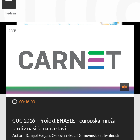
Toggle
navigation
00:16:00
CUC 2016 - Projekt ENABLE - europska mreža
protiv nasilja na nastavi
Autori: Danijel Forjan, Osnovna škola Domovinske zahvalnosti,