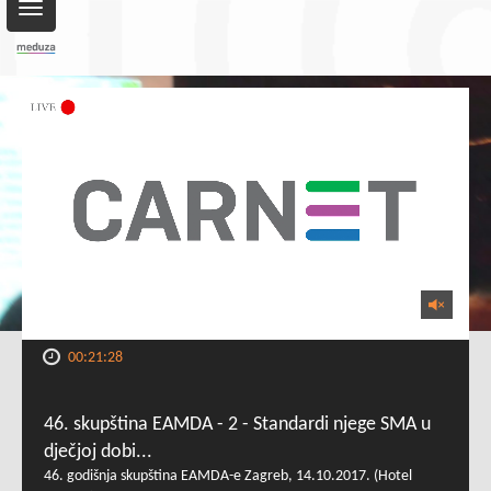
Toggle
navigation
00:21:28
46. skupština EAMDA - 2 - Standardi njege SMA u
dječjoj dobi...
46. godišnja skupština EAMDA-e Zagreb, 14.10.2017. (Hotel