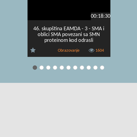
00:18:30
46. skupština EAMDA - 3 - SMA i
46. s
oblici SMA povezani sa SMN
P
proteinom kod odrasli
Obrazovanje
1604
Uvjeti korištenja
|
O usluzi
|
Kontakt
|
Pomoć i podrška za
administratore
|
Pomoć i podrška za korisnike
|
Izjava o digitalnoj
pristupačnosti
|
Obavijest o privatnosti