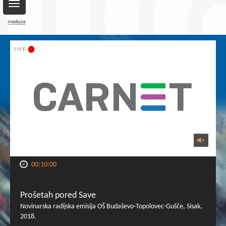
Toggle
navigation
00:10:00
Prošetah pored Save
Novinarska radijska emisija OŠ Budaševo-Topolovec-Gušče, Sisak,
2018.