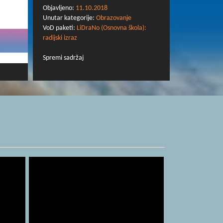
Objavljeno:
11.10.2018
Unutar kategorije:
Obrazovanje
VoD paketi:
LiDraNo (Osnovna škola):
radijski izraz
Spremi sadržaj