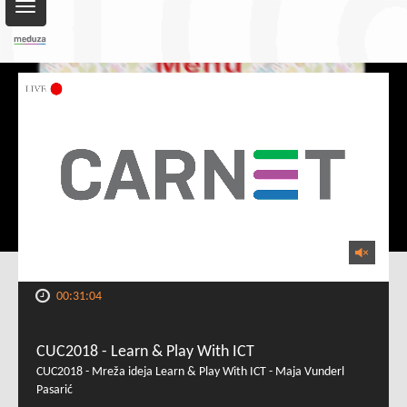
Toggle
navigation
00:31:04
CUC2018 - Learn & Play With ICT
CUC2018 - Mreža ideja Learn & Play With ICT - Maja Vunderl
Pasarić