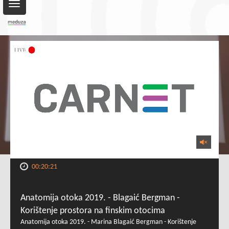
Toggle
navigation
00:20:21
Anatomija otoka 2019. - Blagaić Bergman -
Korištenje prostora na finskim otocima
Anatomija otoka 2019. - Marina Blagaić Bergman - Korištenje