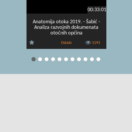
00:33:01
Anatomija otoka 2019. - Šabić -
Anatomij
Analiza razvojnih dokumenata
Ekonomska
otočnih općina
Ostalo
1191
Uvjeti korištenja
|
O usluzi
|
Kontakt
|
Pomoć i podrška za
administratore
|
Pomoć i podrška za korisnike
|
Izjava o digitalnoj
pristupačnosti
|
Obavijest o privatnosti