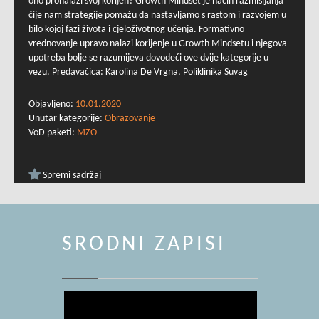
ono pronalazi svoj korijen? Growth Mindset je način razmišljanja
čije nam strategije pomažu da nastavljamo s rastom i razvojem u
bilo kojoj fazi života i cjeloživotnog učenja. Formativno
vrednovanje upravo nalazi korijenje u Growth Mindsetu i njegova
upotreba bolje se razumijeva dovodeći ove dvije kategorije u
vezu. Predavačica: Karolina De Vrgna, Poliklinika Suvag
Objavljeno:
10.01.2020
Unutar kategorije:
Obrazovanje
VoD paketi:
MZO
Spremi sadržaj
SRODNI ZAPISI