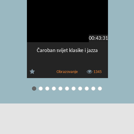
00:43:31
Čaroban svijet klasike i jazza
Upotreba
jezika (s
Obrazovanje
1345