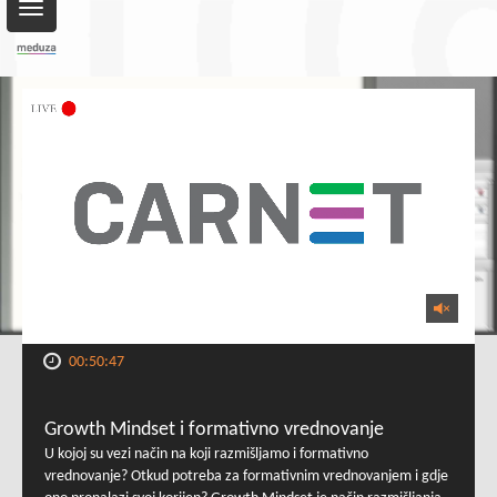
Toggle
navigation
00:50:47
Growth Mindset i formativno vrednovanje
U kojoj su vezi način na koji razmišljamo i formativno
vrednovanje? Otkud potreba za formativnim vrednovanjem i gdje