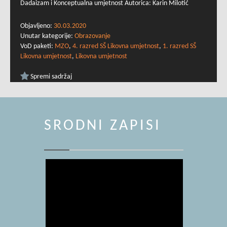
Dadaizam i Konceptualna umjetnost Autorica: Karin Milotić
Objavljeno:
30.03.2020
Unutar kategorije:
Obrazovanje
VoD paketi:
MZO
,
4. razred SŠ Likovna umjetnost
,
1. razred SŠ
Likovna umjetnost
,
Likovna umjetnost
Spremi sadržaj
SRODNI ZAPISI