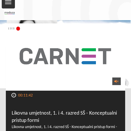
Toggle
navigation
00:11:42
Likovna umjetnost, 1. i 4. razred SŠ - Konceptualni
pristup formi
Likovna umjetnost, 1. i 4. razred SŠ - Konceptualni pristup formi -