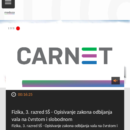
Toggle
navigation
00:16:25
Fizika, 3. razred SŠ - Opisivanje zakona odbijanja
vala na čvrstom i slobodnom
Fizika, 3. razred SŠ - Opisivanje zakona odbijanja vala na čvrstom i