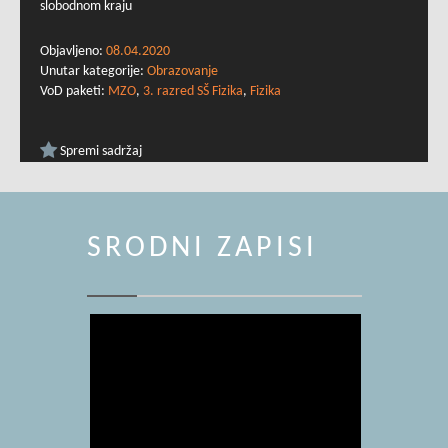
slobodnom kraju
Objavljeno:
08.04.2020
Unutar kategorije:
Obrazovanje
VoD paketi:
MZO
,
3. razred SŠ Fizika
,
Fizika
Spremi sadržaj
SRODNI ZAPISI