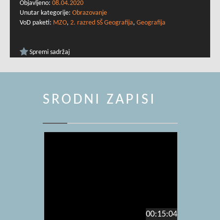
Objavljeno:
08.04.2020
Unutar kategorije:
Obrazovanje
VoD paketi:
MZO
,
2. razred SŠ Geografija
,
Geografija
Spremi sadržaj
SRODNI ZAPISI
00:15:04