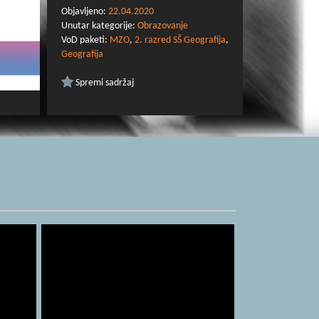
Objavljeno:
22.04.2020
Unutar kategorije:
Obrazovanje
VoD paketi:
MZO
,
2. razred SŠ Geografija
,
Geografija
Spremi sadržaj