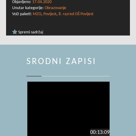
Objavljeno:
17.04.2020
Unutar kategorije:
Obrazovanje
VoD paketi:
MZO
,
Povijest
,
8. razred OŠ Povijest
Spremi sadržaj
SRODNI ZAPISI
00:13:09