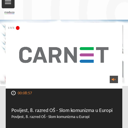
Toggle
navigation
00:08:57
Povijest, 8. razred OŠ - Slom komunizma u Europi
Povijest, 8. razred OŠ - Slom komunizma u Europi