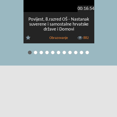
00:16:54
Povijest, 8.razred OŠ - Nastanak
Povijest
suverene i samostalne hrvatske
rata i s
države i Domovi
Obrazovanje
882
Uvjeti korištenja
|
O usluzi
|
Kontakt
|
Pomoć i podrška za
administratore
|
Pomoć i podrška za korisnike
|
Izjava o digitalnoj
pristupačnosti
|
Obavijest o privatnosti