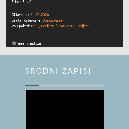
Zrinka Racić
Objavljeno:
14.05.2020
Unutar kategorije:
Obrazovanje
VoD paketi:
MZO
,
Povijest
,
8. razred OŠ Povijest
Spremi sadržaj
SRODNI ZAPISI