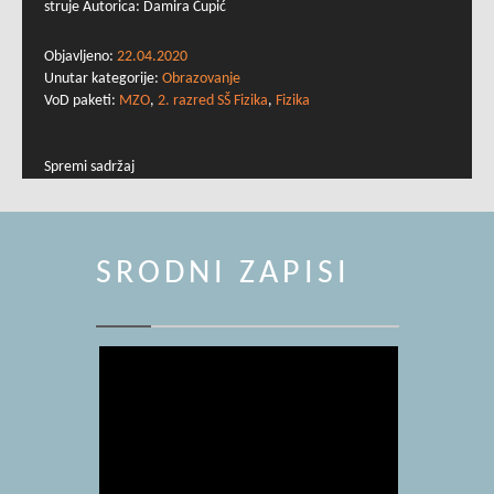
struje Autorica: Damira Čupić
Objavljeno:
22.04.2020
Unutar kategorije:
Obrazovanje
VoD paketi:
MZO
,
2. razred SŠ Fizika
,
Fizika
Spremi sadržaj
SRODNI ZAPISI