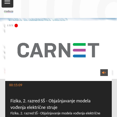
Toggle
navigation
00:15:09
Fizika, 2. razred SŠ - Objašnjavanje modela
vođenja električne struje
Fizika, 2. razred SŠ - Objašnjavanje modela vođenja električne