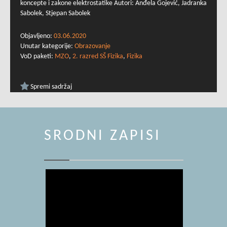
koncepte i zakone elektrostatike Autori: Anđela Gojević, Jadranka
Sabolek, Stjepan Sabolek
Objavljeno:
03.06.2020
Unutar kategorije:
Obrazovanje
VoD paketi:
MZO
,
2. razred SŠ Fizika
,
Fizika
Spremi sadržaj
SRODNI ZAPISI