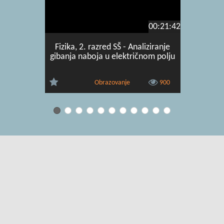
00:21:42
Fizika, 2. razred SŠ - Analiziranje
Fizika, 2.
gibanja naboja u električnom polju
ele
Obrazovanje
900
Uvjeti korištenja
|
O usluzi
|
Kontakt
|
Pomoć i podrška za
administratore
|
Pomoć i podrška za korisnike
|
Izjava o digitalnoj
pristupačnosti
|
Obavijest o privatnosti