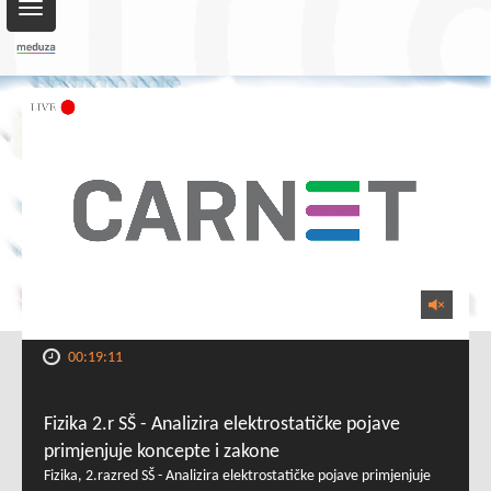
Toggle
navigation
00:19:11
Fizika 2.r SŠ - Analizira elektrostatičke pojave
primjenjuje koncepte i zakone
Fizika, 2.razred SŠ - Analizira elektrostatičke pojave primjenjuje