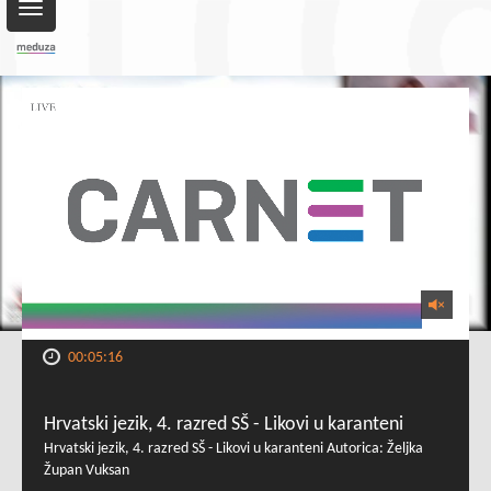
Toggle
navigation
00:05:16
Hrvatski jezik, 4. razred SŠ - Likovi u karanteni
Hrvatski jezik, 4. razred SŠ - Likovi u karanteni Autorica: Željka
Župan Vuksan