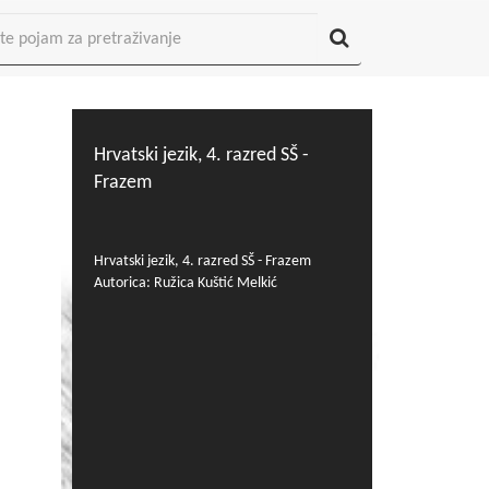
Hrvatski jezik, 4. razred SŠ -
Frazem
Hrvatski jezik, 4. razred SŠ - Frazem
Autorica: Ružica Kuštić Melkić