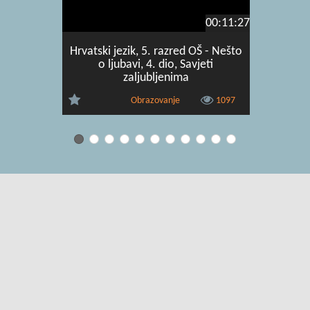
00:11:27
Hrvatski jezik, 5. razred OŠ - Nešto
Hrvats
o ljubavi, 4. dio, Savjeti
Sloboda
zaljubljenima
Obrazovanje
1097
Uvjeti korištenja
|
O usluzi
|
Kontakt
|
Pomoć i podrška za
administratore
|
Pomoć i podrška za korisnike
|
Izjava o digitalnoj
pristupačnosti
|
Obavijest o privatnosti