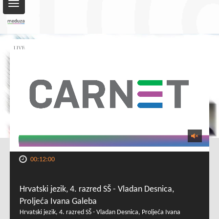
Toggle
navigation
00:12:00
Hrvatski jezik, 4. razred SŠ - Vladan Desnica,
Proljeća Ivana Galeba
Hrvatski jezik, 4. razred SŠ - Vladan Desnica, Proljeća Ivana