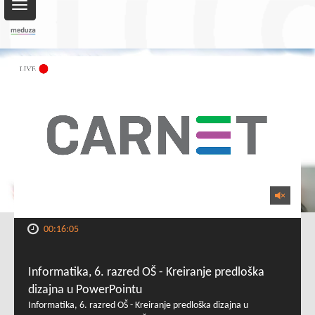
Toggle
navigation
00:16:05
Informatika, 6. razred OŠ - Kreiranje predloška
dizajna u PowerPointu
Informatika, 6. razred OŠ - Kreiranje predloška dizajna u