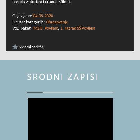
naroda Autorica: Loranda Miletić
Objavljeno:
04.05.2020
Unutar kategorije:
Obrazovanje
VoD paketi:
MZO
,
Povijest
,
1. razred SŠ Povijest
Spremi sadržaj
SRODNI ZAPISI