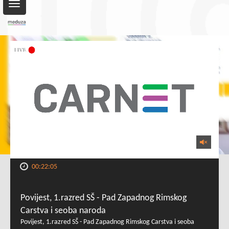
Toggle
navigation
00:22:05
Povijest, 1.razred SŠ - Pad Zapadnog Rimskog
Carstva i seoba naroda
Povijest, 1.razred SŠ - Pad Zapadnog Rimskog Carstva i seoba