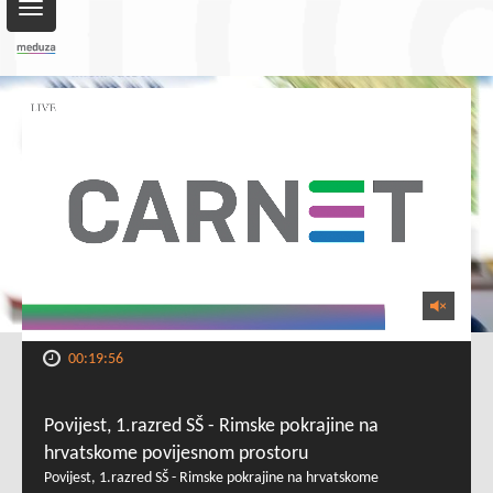
Toggle
navigation
00:19:56
Povijest, 1.razred SŠ - Rimske pokrajine na
hrvatskome povijesnom prostoru
Povijest, 1.razred SŠ - Rimske pokrajine na hrvatskome