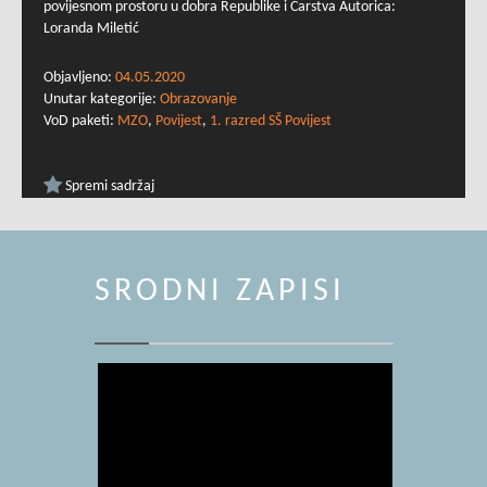
povijesnom prostoru u dobra Republike i Carstva Autorica:
Loranda Miletić
Objavljeno:
04.05.2020
Unutar kategorije:
Obrazovanje
VoD paketi:
MZO
,
Povijest
,
1. razred SŠ Povijest
Spremi sadržaj
SRODNI ZAPISI