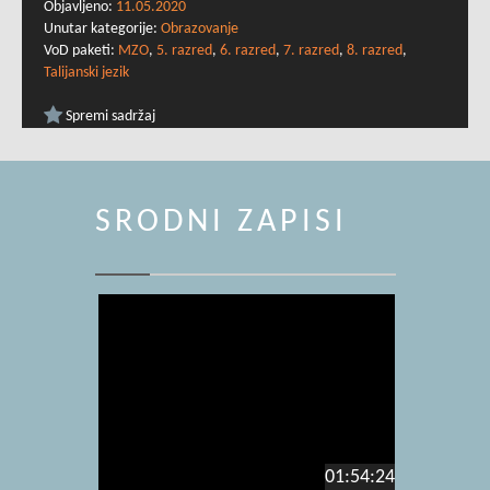
Objavljeno:
11.05.2020
Unutar kategorije:
Obrazovanje
VoD paketi:
MZO
,
5. razred
,
6. razred
,
7. razred
,
8. razred
,
Talijanski jezik
Spremi sadržaj
SRODNI ZAPISI
01:54:24