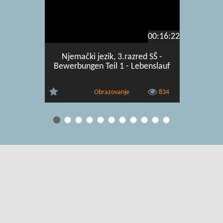
00:16:22
Njemački jezik, 3.razred SŠ -
Njemački
Bewerbungen Teil 1 - Lebenslauf
Codes
Obrazovanje
834
Uvjeti korištenja
|
O usluzi
|
Kontakt
|
Pomoć i podrška za
administratore
|
Pomoć i podrška za korisnike
|
Izjava o digitalnoj