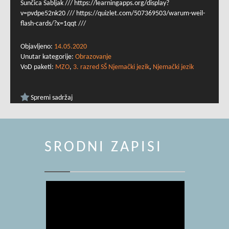
Sunčica Sabljak /// https://learningapps.org/display?
v=pvdpe52nk20 /// https://quizlet.com/507369503/warum-weil-
flash-cards/?x=1qqt ///
Objavljeno:
14.05.2020
Unutar kategorije:
Obrazovanje
VoD paketi:
MZO
,
3. razred SŠ Njemački jezik
,
Njemački jezik
Spremi sadržaj
SRODNI ZAPISI