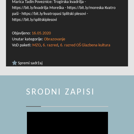
Marica Tadin Poveznice: Trogirska kvadrilja -
https://bit.ly/kvadrilja Moreška - https://bit.ly/moreska Kvatro
paši - https://bit.ly/kvatropasi Splitski plesovi -
https://bit.ly/splitskiplesovi
Objavljeno:
16.05.2020
Unutar kategorije:
Obrazovanje
VoD paketi:
MZO
,
6. razred
,
6. razred OŠ Glazbena kultura
Spremi sadržaj
SRODNI ZAPISI