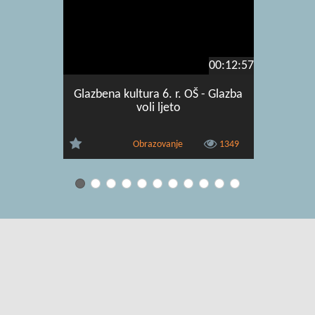
00:12:57
Glazbena kultura 6. r. OŠ - Glazba
Glazbena 
voli ljeto
Obrazovanje
1349
Uvjeti korištenja
|
O usluzi
|
Kontakt
|
Pomoć i podrška za