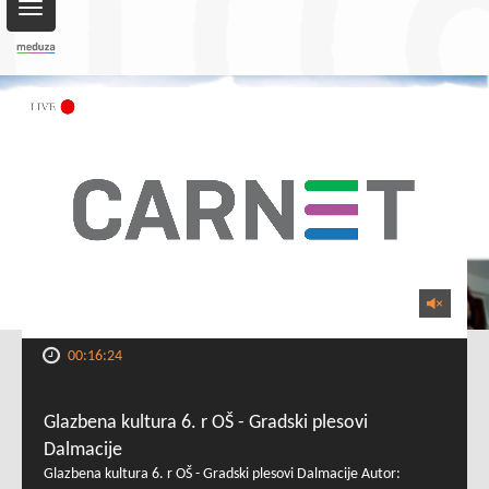
Toggle
navigation
00:16:24
Glazbena kultura 6. r OŠ - Gradski plesovi
Dalmacije
Glazbena kultura 6. r OŠ - Gradski plesovi Dalmacije Autor: