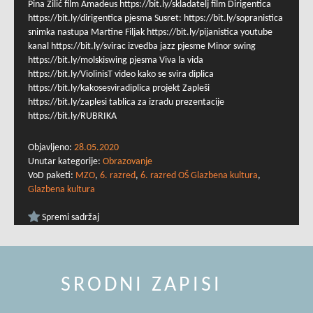
Pina Žilić film Amadeus https://bit.ly/skladatelj film Dirigentica
https://bit.ly/dirigentica pjesma Susret: https://bit.ly/sopranistica
snimka nastupa Martine Filjak https://bit.ly/pijanistica youtube
kanal https://bit.ly/svirac izvedba jazz pjesme Minor swing
https://bit.ly/molskiswing pjesma Viva la vida
https://bit.ly/ViolinisT video kako se svira diplica
https://bit.ly/kakosesviradiplica projekt Zapleši
https://bit.ly/zaplesi tablica za izradu prezentacije
https://bit.ly/RUBRIKA
Objavljeno:
28.05.2020
Unutar kategorije:
Obrazovanje
VoD paketi:
MZO
,
6. razred
,
6. razred OŠ Glazbena kultura
,
Glazbena kultura
Spremi sadržaj
SRODNI ZAPISI