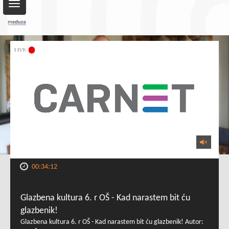
Toggle
navigation
00:34:12
Glazbena kultura 6. r OŠ - Kad narastem bit ću
glazbenik!
Glazbena kultura 6. r OŠ - Kad narastem bit ću glazbenik! Autor: