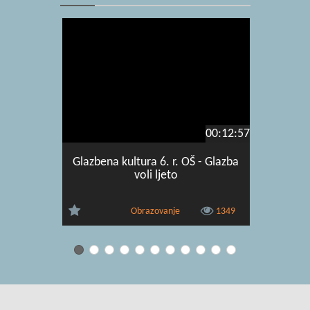
00:12:57
Glazbena kultura 6. r. OŠ - Glazba
Glazbena 
voli ljeto
p
Obrazovanje
1349