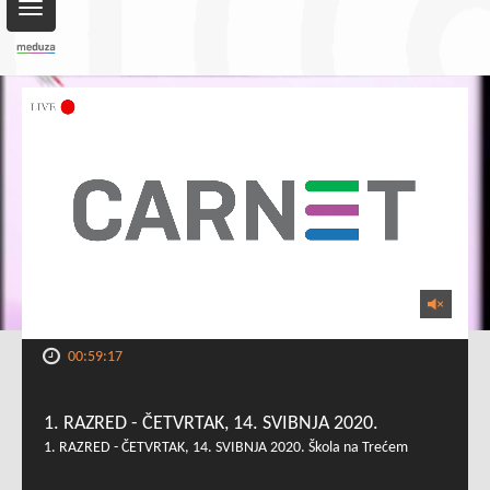
Toggle
navigation
00:59:17
1. RAZRED - ČETVRTAK, 14. SVIBNJA 2020.
1. RAZRED - ČETVRTAK, 14. SVIBNJA 2020. Škola na Trećem