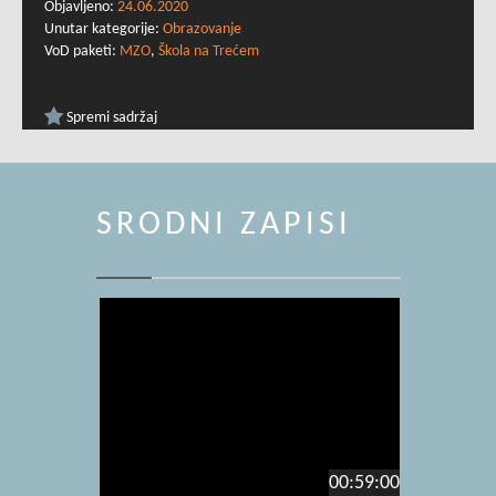
Objavljeno:
24.06.2020
Unutar kategorije:
Obrazovanje
VoD paketi:
MZO
,
Škola na Trećem
Spremi sadržaj
SRODNI ZAPISI
00:59:00