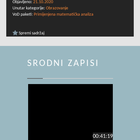
Objavljeno:
21.10.2020
Unutar kategorije:
Obrazovanje
VoD paketi:
Primijenjena matematička analiza
Spremi sadržaj
SRODNI ZAPISI
00:41:19