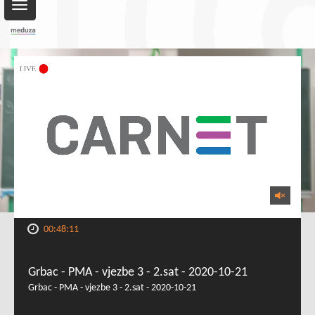
Toggle
navigation
00:48:11
Grbac - PMA - vjezbe 3 - 2.sat - 2020-10-21
Grbac - PMA - vjezbe 3 - 2.sat - 2020-10-21