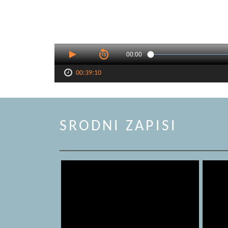
00:00
00:39:10
SRODNI ZAPISI