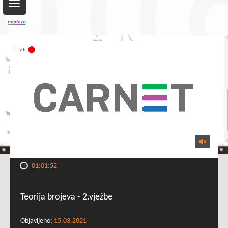
Toggle
navigation
01:01:52
Teorija brojeva - 2.vježbe
Objavljeno:
15.03.2021