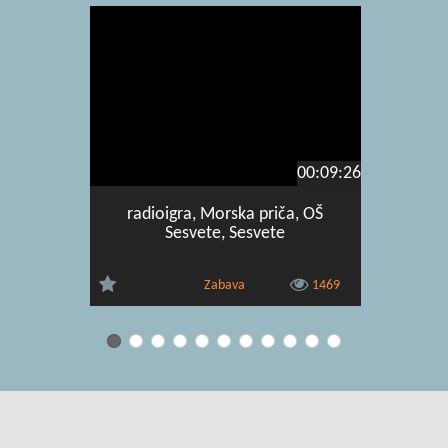
00:09:26
radioigra, Morska priča, OŠ
radijska 
Sesvete, Sesvete
Zabava
1469