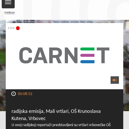
Toggle
navigation
00:08:52
radijska emisija, Mali vrtlari, OŠ Krunoslava
Kutena, Vrbovec
U ovoj radijskoj reportaži predstavljeni su vrtlari vrbovečke OŠ