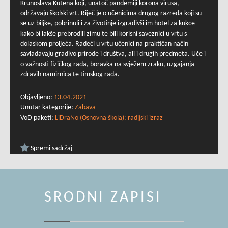
Krunoslava Kutena koji, unatoč pandemiji korona virusa,
održavaju školski vrt. Riječ je o učenicima drugog razreda koji su
se uz biljke, pobrinuli i za životinje izgradivši im hotel za kukce
kako bi lakše prebrodili zimu te bili korisni saveznici u vrtu s
dolaskom proljeća. Radeći u vrtu učenici na praktičan način
savladavaju gradivo prirode i društva, ali i drugih predmeta. Uče i
o važnosti fizičkog rada, boravka na svježem zraku, uzgajanja
zdravih namirnica te timskog rada.
Objavljeno:
13.04.2021
Unutar kategorije:
Zabava
VoD paketi:
LiDraNo (Osnovna škola): radijski izraz
Spremi sadržaj
SRODNI ZAPISI