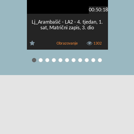
00:50:18
Lj_Arambašić - LA2 - 4. tjedan, 1.
Lj_Aramba
sat, Matrični zapis, 3. dio
sat, Svoj
Obrazovanje
1302
Uvjeti korištenja
|
O usluzi
|
Kontakt
|
Pomoć i podrška za
administratore
|
Pomoć i podrška za korisnike
|
Izjava o digitalnoj
pristupačnosti
|
Obavijest o privatnosti