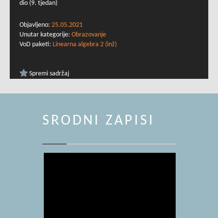
dio (9. tjedan)
Objavljeno:
25.05.2021
Unutar kategorije:
Obrazovanje
VoD paketi:
Linearna algebra 2 (inž)
Spremi sadržaj
SRODNI ZAPISI