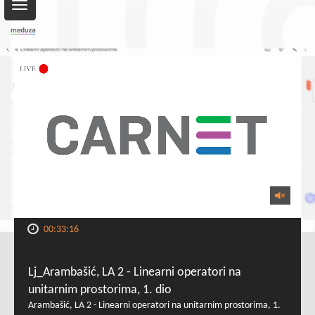
Toggle
navigation
00:33:16
Lj_Arambašić, LA 2 - Linearni operatori na
unitarnim prostorima, 1. dio
Arambašić, LA 2 - Linearni operatori na unitarnim prostorima, 1.