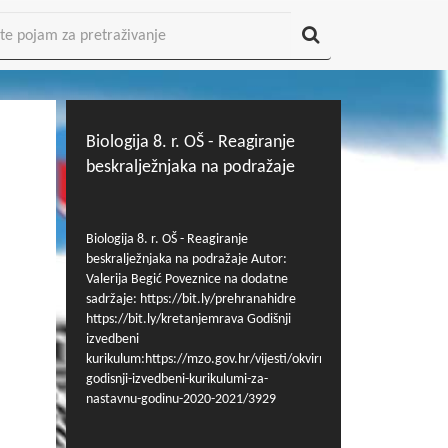
Biologija 8. r. OŠ - Reagiranje
beskralježnjaka na podražaje
Biologija 8. r. OŠ - Reagiranje
beskralježnjaka na podražaje Autor:
Valerija Begić Poveznice na dodatne
sadržaje: https://bit.ly/prehranahidre
https://bit.ly/kretanjemrava Godišnji
izvedbeni
kurikulum:https://mzo.gov.hr/vijesti/okvirni-
godisnji-izvedbeni-kurikulumi-za-
nastavnu-godinu-2020-2021/3929