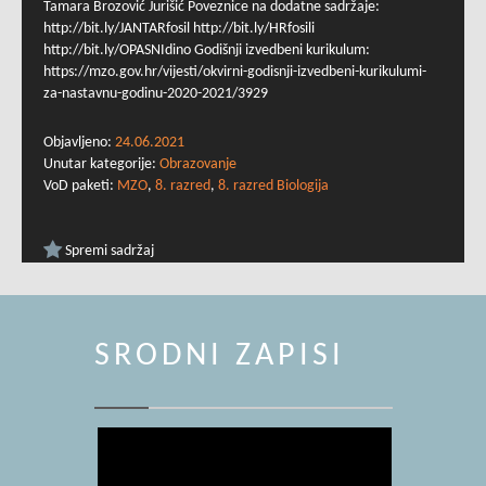
Tamara Brozović Jurišić Poveznice na dodatne sadržaje:
http://bit.ly/JANTARfosil http://bit.ly/HRfosili
http://bit.ly/OPASNIdino Godišnji izvedbeni kurikulum:
https://mzo.gov.hr/vijesti/okvirni-godisnji-izvedbeni-kurikulumi-
za-nastavnu-godinu-2020-2021/3929
Objavljeno:
24.06.2021
Unutar kategorije:
Obrazovanje
VoD paketi:
MZO
,
8. razred
,
8. razred Biologija
Spremi sadržaj
SRODNI ZAPISI