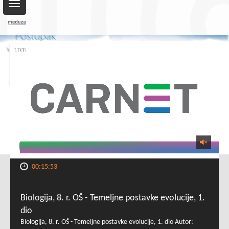
Toggle
navigation
00:15:53
Biologija, 8. r. OŠ - Temeljne postavke evolucije, 1.
dio
Biologija, 8. r. OŠ - Temeljne postavke evolucije, 1. dio Autor: