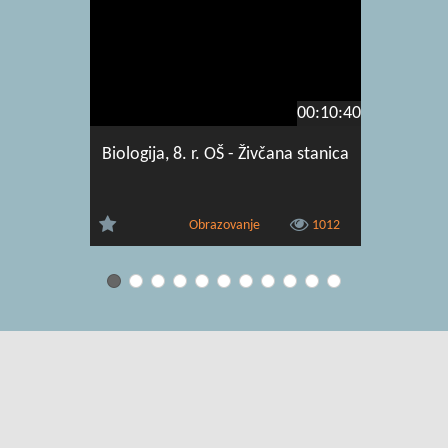
00:10:40
Biologija, 8. r. OŠ - Živčana stanica
Biologij
Obrazovanje
1012