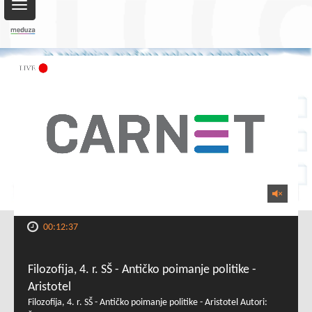
Toggle
navigation
00:12:37
Filozofija, 4. r. SŠ - Antičko poimanje politike -
Aristotel
Filozofija, 4. r. SŠ - Antičko poimanje politike - Aristotel Autori: