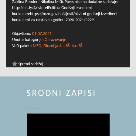
Žaklina Bender i Nikolina Mišić Poveznice na dodatne sadržaje:
http://bit.ly/AristotelPolitika Godišnji izvedbeni
kurikulum:https://mzo.gov.hr/vijesti/okvirni-godisnji-izvedbeni-
kurikulumi-za-nastavnu-godinu-2020-2021/3929
Objavljeno:
01.07.2021
Unutar kategorije:
Obrazovanje
VoD paketi:
MZO
,
Filozofija 4.r. SŠ
,
4.r. SŠ
Spremi sadržaj
SRODNI ZAPISI