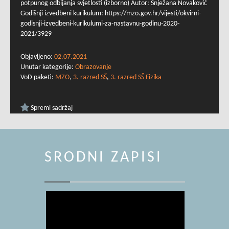
potpunog odbijanja svjetlosti (izborno) Autor: Snježana Novaković
Godišnji izvedbeni kurikulum: https://mzo.gov.hr/vijesti/okvirni-
godisnji-izvedbeni-kurikulumi-za-nastavnu-godinu-2020-
2021/3929
Objavljeno:
02.07.2021
Unutar kategorije:
Obrazovanje
VoD paketi:
MZO
,
3. razred SŠ
,
3. razred SŠ Fizika
Spremi sadržaj
SRODNI ZAPISI