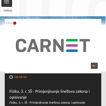
Toggle
navigation
00:18:54
Fizika, 3. r. SŠ - Primjenjivanje Snellova zakona i
opisivanje
Fizika, 3. r. SŠ - Primjenjivanje Snellova zakona i opisivanje