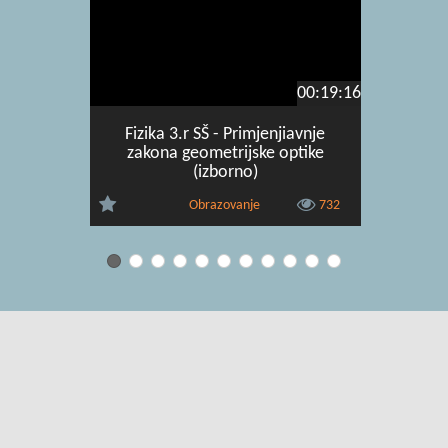
00:19:16
Fizika 3.r SŠ - Primjenjiavnje
Fizik
zakona geometrijske optike
magnet
(izborno)
Obrazovanje
732
Uvjeti korištenja
|
O usluzi
|
Kontakt
|
Pomoć i podrška za