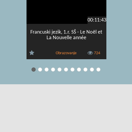
00:11:43
Francuski jezik, 1.r. SŠ - Le Noël et
Francu
La Nouvelle année
famille
Obrazovanje
724
Uvjeti korištenja
|
O usluzi
|
Kontakt
|
Pomoć i podrška za
administratore
|
Pomoć i podrška za korisnike
|
Izjava o digitalnoj