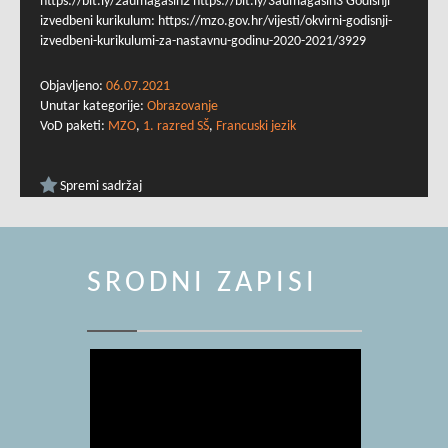
https://bit.ly/2aumagasin2 https://bit.ly/3aumagasin3 Godišnji
izvedbeni kurikulum: https://mzo.gov.hr/vijesti/okvirni-godisnji-
izvedbeni-kurikulumi-za-nastavnu-godinu-2020-2021/3929
Objavljeno:
06.07.2021
Unutar kategorije:
Obrazovanje
VoD paketi:
MZO
,
1. razred SŠ
,
Francuski jezik
Spremi sadržaj
SRODNI ZAPISI