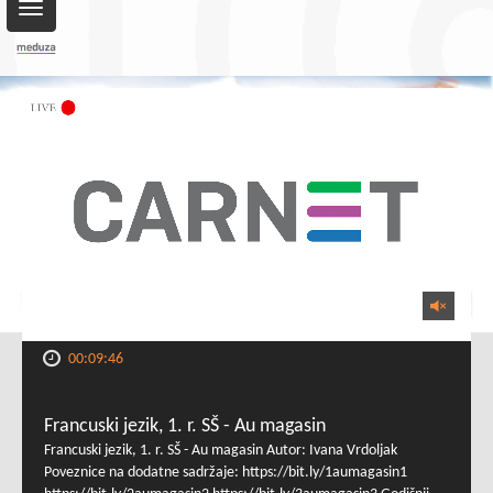
Toggle
navigation
00:09:46
Francuski jezik, 1. r. SŠ - Au magasin
Francuski jezik, 1. r. SŠ - Au magasin Autor: Ivana Vrdoljak
Poveznice na dodatne sadržaje: https://bit.ly/1aumagasin1