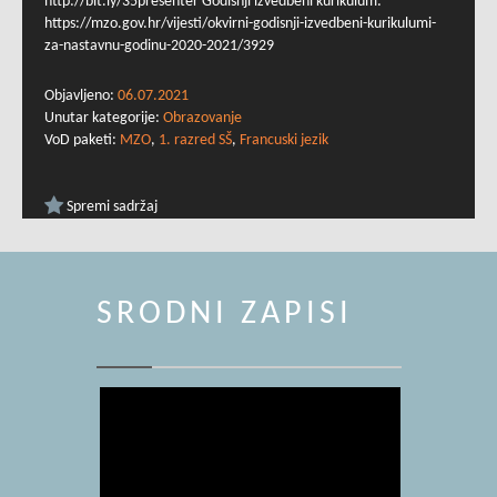
http://bit.ly/35presenter Godišnji izvedbeni kurikulum:
https://mzo.gov.hr/vijesti/okvirni-godisnji-izvedbeni-kurikulumi-
za-nastavnu-godinu-2020-2021/3929
Objavljeno:
06.07.2021
Unutar kategorije:
Obrazovanje
VoD paketi:
MZO
,
1. razred SŠ
,
Francuski jezik
Spremi sadržaj
SRODNI ZAPISI