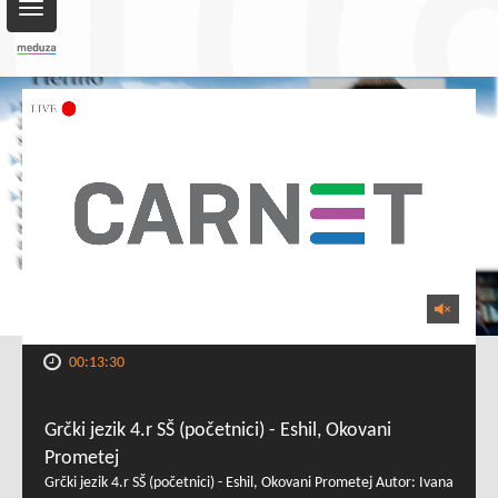
Toggle
navigation
00:13:30
Grčki jezik 4.r SŠ (početnici) - Eshil, Okovani
Prometej
Grčki jezik 4.r SŠ (početnici) - Eshil, Okovani Prometej Autor: Ivana