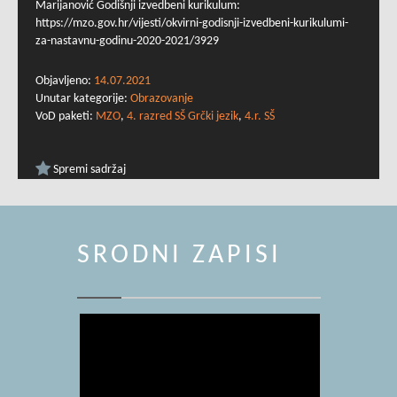
Marijanović Godišnji izvedbeni kurikulum:
https://mzo.gov.hr/vijesti/okvirni-godisnji-izvedbeni-kurikulumi-
za-nastavnu-godinu-2020-2021/3929
Objavljeno:
14.07.2021
Unutar kategorije:
Obrazovanje
VoD paketi:
MZO
,
4. razred SŠ Grčki jezik
,
4.r. SŠ
Spremi sadržaj
SRODNI ZAPISI