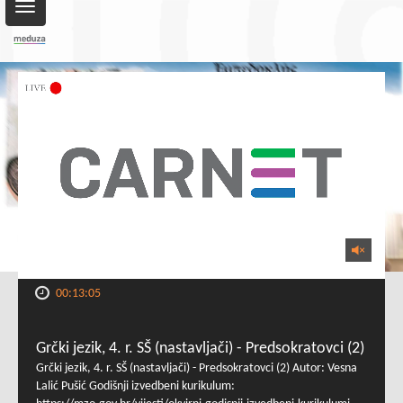
Toggle
navigation
00:13:05
Grčki jezik, 4. r. SŠ (nastavljači) - Predsokratovci (2)
Grčki jezik, 4. r. SŠ (nastavljači) - Predsokratovci (2) Autor: Vesna
Lalić Pušić Godišnji izvedbeni kurikulum: