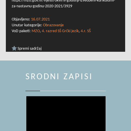
https://mzo.gov.hr/vijesti/okvirni-godisnji-izvedbeni-kurikulumi-
za-nastavnu-godinu-2020-2021/3929
Objavljeno:
16.07.2021
Unutar kategorije:
Obrazovanje
VoD paketi:
MZO
,
4. razred SŠ Grčki jezik
,
4.r. SŠ
Spremi sadržaj
SRODNI ZAPISI