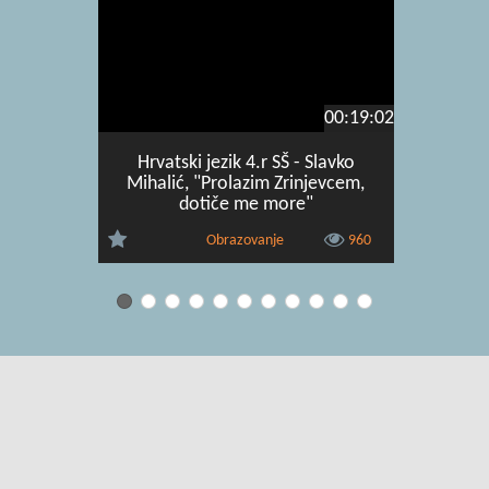
00:19:02
Hrvatski jezik 4.r SŠ - Slavko
Hrvatsk
Mihalić, "Prolazim Zrinjevcem,
Beckett, 
dotiče me more"
Obrazovanje
960