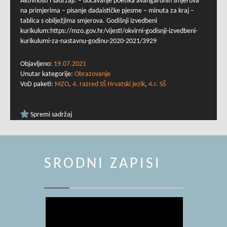
Aktivnosti i sadržaji: – uočavanje poetika avangardnih smjerova
na primjerima – pisanje dadaističke pjesme – minuta za kraj –
tablica s obilježjima smjerova. Godišnji izvedbeni
kurikulum:https://mzo.gov.hr/vijesti/okvirni-godisnji-izvedbeni-
kurikulumi-za-nastavnu-godinu-2020-2021/3929
Objavljeno:
19.07.2021
Unutar kategorije:
Obrazovanje
VoD paketi:
MZO
,
4. razred SŠ Hrvatski jezik
,
4.r. SŠ
Spremi sadržaj
SRODNI ZAPISI