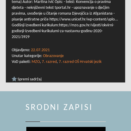
tema) Autor: Martina Ivić Opis: - tekst: Konvencija o pravima
djeteta - neknjiževni tekst tportal.hr - upoznavanje s dječjim
pravima, uvođenje u čitanje romana Djevojčica iz Afganistana -
pisanje antiratne priče https://www.unicef.hr/wp-content/uplo...
Godišnji izvedbeni kurikulum:https://mzo.gov.hr/vijesti/okvirni-
godisnji-izvedbeni-kurikulumi-za-nastavnu-godinu-2020-
2021/3929
Objavljeno:
22.07.2021
Unutar kategorije:
Obrazovanje
VoD paketi:
MZO
,
7. razred
,
7. razred OŠ Hrvatski jezik
Spremi sadržaj
SRODNI ZAPISI