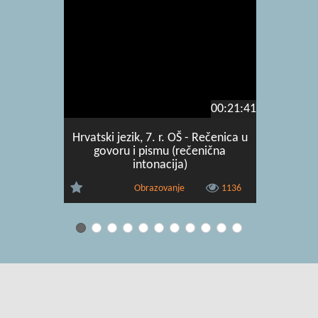
00:21:41
Hrvatski jezik, 7. r. OŠ - Rečenica u
Hrvats
govoru i pismu (rečenična
tinejd
intonacija)
Obrazovanje
1136