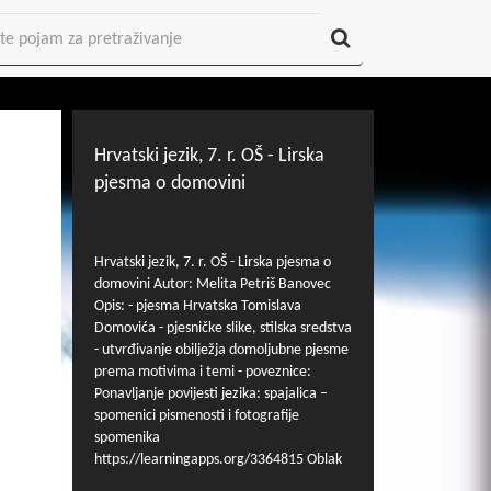
Hrvatski jezik, 7. r. OŠ - Lirska
pjesma o domovini
Hrvatski jezik, 7. r. OŠ - Lirska pjesma o
domovini Autor: Melita Petriš Banovec
Opis: - pjesma Hrvatska Tomislava
Domovića - pjesničke slike, stilska sredstva
- utvrđivanje obilježja domoljubne pjesme
prema motivima i temi - poveznice:
Ponavljanje povijesti jezika: spajalica –
spomenici pismenosti i fotografije
spomenika
https://learningapps.org/3364815 Oblak
riječi - što vidiš kad pogledaš svoju zemlju