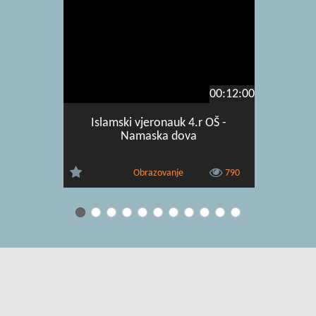
00:12:00
Islamski vjeronauk 4.r OŠ -
Islamski 
Namaska dova
Obrazovanje
790