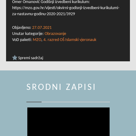
Omer Omanović Godišnji izvedbeni kurikulum:
https://mzo.gov.hr/vijesti/okvirni-godisnji-izvedbeni-kurikulumi-
za-nastavnu-godinu-2020-2021/3929
Objavljeno:
27.07.2021
Unutar kategorije:
Obrazovanje
VoD paketi:
MZO
,
4. razred OŠ Islamski vjeronauk
Spremi sadržaj
SRODNI ZAPISI