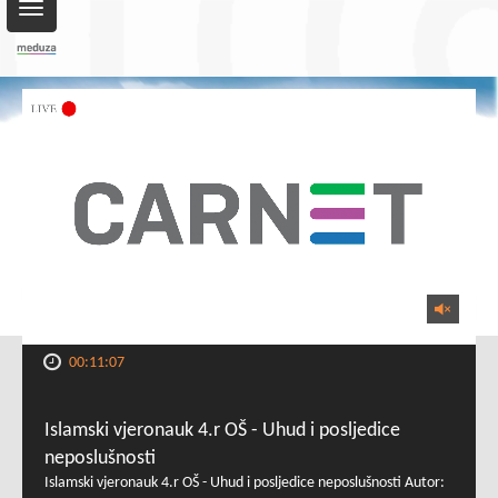
Toggle
navigation
00:11:07
Islamski vjeronauk 4.r OŠ - Uhud i posljedice
neposlušnosti
Islamski vjeronauk 4.r OŠ - Uhud i posljedice neposlušnosti Autor: