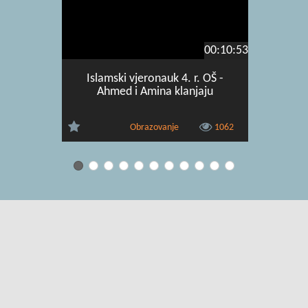
00:10:53
Islamski vjeronauk 4. r. OŠ -
Islamski 
Ahmed i Amina klanjaju
Obrazovanje
1062
Uvjeti korištenja
|
O usluzi
|
Kontakt
|
Pomoć i podrška za
administratore
|
Pomoć i podrška za korisnike
|
Izjava o digitalnoj