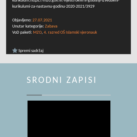
kurikulum:https://mzo.gov.hr/vijesti/okvirni-godisnji-izvedbeni-
kurikulumi-za-nastavnu-godinu-2020-2021/3929
Objavljeno:
27.07.2021
Unutar kategorije:
Zabava
VoD paketi:
MZO
,
4. razred OŠ Islamski vjeronauk
Spremi sadržaj
SRODNI ZAPISI