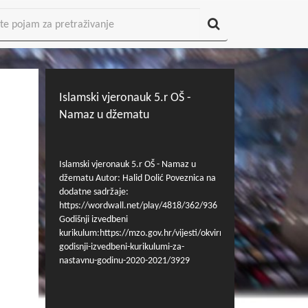
Islamski vjeronauk 5.r OŠ -
Namaz u džematu
Islamski vjeronauk 5.r OŠ - Namaz u
džematu Autor: Halid Dolić Poveznica na
dodatne sadržaje:
https://wordwall.net/play/4818/362/936
Godišnji izvedbeni
kurikulum:https://mzo.gov.hr/vijesti/okvirni-
godisnji-izvedbeni-kurikulumi-za-
nastavnu-godinu-2020-2021/3929