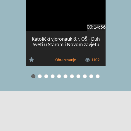
00:14:56
Katolički vjeronauk 8.r. OŠ - Duh
Katolički 
Sveti u Starom i Novom zavjetu
znano
Obrazovanje
1109
Uvjeti korištenja
|
O usluzi
|
Kontakt
|
Pomoć i podrška za