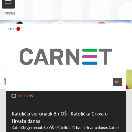
Toggle
navigation
00:13:35
Katolički vjeronauk 8.r OŠ - Katolička Crkva u
Hrvata danas
Katolički vjeronauk 8.r OŠ - Katolička Crkva u Hrvata danas Autor: