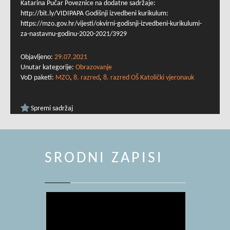
Katarina Pučar Poveznice na dodatne sadržaje:
http://bit.ly/VIDIPAPA Godišnji izvedbeni kurikulum:
https://mzo.gov.hr/vijesti/okvirni-godisnji-izvedbeni-kurikulumi-
za-nastavnu-godinu-2020-2021/3929
Objavljeno:
29.07.2021
Unutar kategorije:
Obrazovanje
VoD paketi:
MZO
,
8. razred
,
8. razred OŠ Katolički vjeronauk
Spremi sadržaj
SRODNI ZAPISI